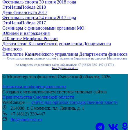
Фестиваль спорта 30 июня 2018 года
ЭтоНашаПобеда 2018
День финансиста 2017
Фестиваль спорта 24 июня 2017 года
ЭтоНашаПобеда 2017
Семинары с финансовыми органами МО
Юбилеи и награждения
210-летие Минфина России
Десятилетие Казначейского управления Департамента
финансов
Пятилетие Казначейского управления Департамента финансов
— Отдел автоматизированных систем управления бюджетным процессом Министерства
—
по вопросам содержания сайта обращаться +7 (4812) 339-447 (4479),
fin77@smolensk.ru
© Министерство финансов Смоленской области, 2026
Политика конфиденциальности
Создано с использованием системы типовых сайтов
Правительства Смоленской области
WebCanape —
сайты для органов государственной власти
214008, г. Смоленск, пл. Ленина, д. 1
+7 (4812) 339-447
fin@smolensk.ru