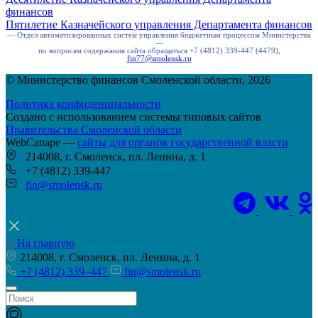
финансов
Пятилетие Казначейского управления Департамента финансов
— Отдел автоматизированных систем управления бюджетным процессом Министерства
—
по вопросам содержания сайта обращаться +7 (4812) 339-447 (4479),
fin77@smolensk.ru
© Министерство финансов Смоленской области, 2026
Политика конфиденциальности
Создано с использованием системы типовых сайтов
Правительства Смоленской области
WebCanape —
сайты для органов государственной власти
214008, г. Смоленск, пл. Ленина, д. 1
+7 (4812) 339-447
fin@smolensk.ru
На главную
214008, г. Смоленск, пл. Ленина, д. 1
+7 (4812) 339–447
fin@smolensk.ru