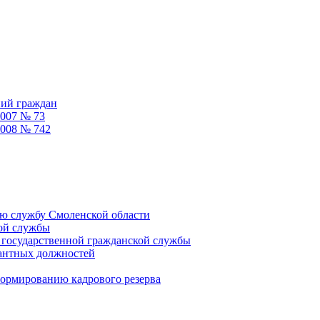
ний граждан
2007 № 73
2008 № 742
ую службу Смоленской области
кой службы
 государственной гражданской службы
кантных должностей
формированию кадрового резерва