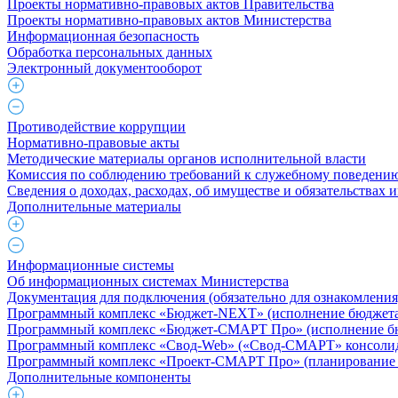
Проекты нормативно-правовых актов Правительства
Проекты нормативно-правовых актов Министерства
Информационная безопасность
Обработка персональных данных
Электронный документооборот
Противодействие коррупции
Нормативно-правовые акты
Методические материалы органов исполнительной власти
Комиссия по соблюдению требований к служебному поведению
Сведения о доходах, расходах, об имуществе и обязательствах
Дополнительные материалы
Информационные системы
Об информационных системах Министерства
Документация для подключения (обязательно для ознакомления
Программный комплекс «Бюджет-NEXT» (исполнение бюджета 
Программный комплекс «Бюджет-СМАРТ Про» (исполнение бюд
Программный комплекс «Свод-Web» («Свод-СМАРТ» консолид
Программный комплекс «Проект-СМАРТ Про» (планирование 
Дополнительные компоненты