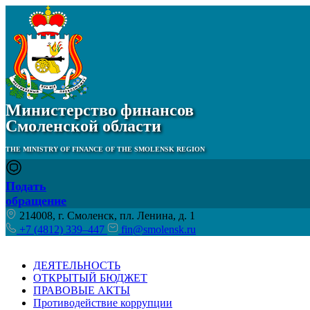
Министерство финансов
Смоленской области
THE MINISTRY OF FINANCE OF THE SMOLENSK REGION
Подать
обращение
214008, г. Смоленск, пл. Ленина, д. 1
+7 (4812) 339–447
fin@smolensk.ru
ДЕЯТЕЛЬНОСТЬ
ОТКРЫТЫЙ БЮДЖЕТ
ПРАВОВЫЕ АКТЫ
Противодействие коррупции