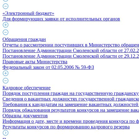
«Электронный бюджет»
Для формирующих заявки от исполнительных органов
Обращения граждан
Отчеты о рассмотрении поступивших в Министерство обраще
Постановление Администрации Смоленской области от 27.02.
Постановление Администрации Смоленской области от 29.12.
Правовые акты Министерства
Федеральный закон от 02.05.2006 № 59-ФЗ
Кадровое обеспечение
Порядок поступления граждан на государственную гражданск
Сведения о вакантных должностях государственной гражданс
Требования к кандидатам на замещение вакантных должностей
Порядок обжалования результатов конкурсов на замещение ва
Образцы документов
Информация о дате, месте и времени проведения конкурса по 
Результаты конкурсов по формированию кадрового резерва