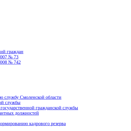
ний граждан
2007 № 73
2008 № 742
ую службу Смоленской области
кой службы
 государственной гражданской службы
кантных должностей
формированию кадрового резерва