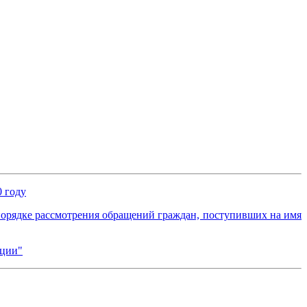
 году
порядке рассмотрения обращений граждан, поступивших на имя
ации"