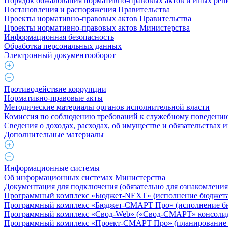
Порядок обжалования нормативно-правовых актов и иных ре
Постановления и распоряжения Правительства
Проекты нормативно-правовых актов Правительства
Проекты нормативно-правовых актов Министерства
Информационная безопасность
Обработка персональных данных
Электронный документооборот
Противодействие коррупции
Нормативно-правовые акты
Методические материалы органов исполнительной власти
Комиссия по соблюдению требований к служебному поведению
Сведения о доходах, расходах, об имуществе и обязательствах
Дополнительные материалы
Информационные системы
Об информационных системах Министерства
Документация для подключения (обязательно для ознакомления
Программный комплекс «Бюджет-NEXT» (исполнение бюджета 
Программный комплекс «Бюджет-СМАРТ Про» (исполнение бюд
Программный комплекс «Свод-Web» («Свод-СМАРТ» консолид
Программный комплекс «Проект-СМАРТ Про» (планирование 