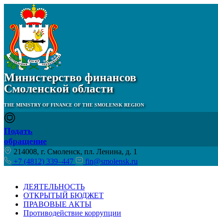
Министерство финансов
Смоленской области
THE MINISTRY OF FINANCE OF THE SMOLENSK REGION
Подать
обращение
214008, г. Смоленск, пл. Ленина, д. 1
+7 (4812) 339–447
fin@smolensk.ru
ДЕЯТЕЛЬНОСТЬ
ОТКРЫТЫЙ БЮДЖЕТ
ПРАВОВЫЕ АКТЫ
Противодействие коррупции