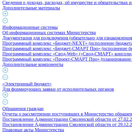
Сведения о доходах, расходах, об имуществе и обязательствах
Дополнительные материалы
Информационные системы
Об информационных системах Министерства
Документация для подключения (обязательно для ознакомления
Программный комплекс «Бюджет-NEXT» (исполнение бюджета 
Программный комплекс «Бюджет-СМАРТ Про» (исполнение бюд
Программный комплекс «Свод-Web» («Свод-СМАРТ» консолид
Программный комплекс «Проект-СМАРТ Про» (планирование 
Дополнительные компоненты
«Электронный бюджет»
Для формирующих заявки от исполнительных органов
Обращения граждан
Отчеты о рассмотрении поступивших в Министерство обраще
Постановление Администрации Смоленской области от 27.02.
Постановление Администрации Смоленской области от 29.12.
Правовые акты Министерства