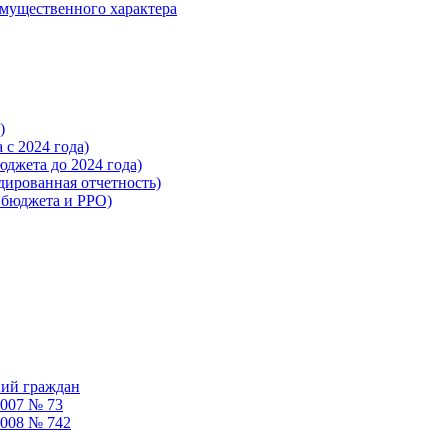
 имущественного характера
)
с 2024 года)
жета до 2024 года)
ированная отчетность)
бюджета и РРО)
ний граждан
2007 № 73
2008 № 742