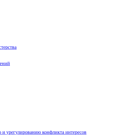
терства
шений
 и урегулированию конфликта интересов