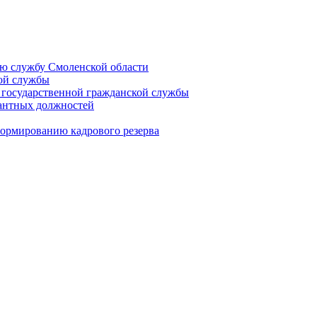
ую службу Смоленской области
кой службы
 государственной гражданской службы
кантных должностей
формированию кадрового резерва