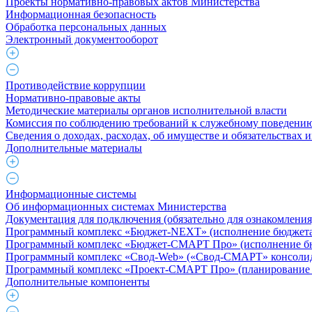
Проекты нормативно-правовых актов Министерства
Информационная безопасность
Обработка персональных данных
Электронный документооборот
Противодействие коррупции
Нормативно-правовые акты
Методические материалы органов исполнительной власти
Комиссия по соблюдению требований к служебному поведению
Сведения о доходах, расходах, об имуществе и обязательствах
Дополнительные материалы
Информационные системы
Об информационных системах Министерства
Документация для подключения (обязательно для ознакомления
Программный комплекс «Бюджет-NEXT» (исполнение бюджета 
Программный комплекс «Бюджет-СМАРТ Про» (исполнение бюд
Программный комплекс «Свод-Web» («Свод-СМАРТ» консолид
Программный комплекс «Проект-СМАРТ Про» (планирование 
Дополнительные компоненты