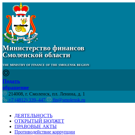
Министерство финансов
Смоленской области
THE MINISTRY OF FINANCE OF THE SMOLENSK REGION
Подать
обращение
214008, г. Смоленск, пл. Ленина, д. 1
+7 (4812) 339–447
fin@smolensk.ru
ДЕЯТЕЛЬНОСТЬ
ОТКРЫТЫЙ БЮДЖЕТ
ПРАВОВЫЕ АКТЫ
Противодействие коррупции