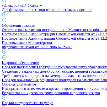
«Электронный бюджет»
Для формирующих заявки от исполнительных органов
Обращения граждан
Отчеты о рассмотрении поступивших в Министерство обраще
Постановление Администрации Смоленской области от 27.02.
Постановление Администрации Смоленской области от 29.12.
Правовые акты Министерства
Федеральный закон от 02.05.2006 № 59-ФЗ
Кадровое обеспечение
Порядок поступления граждан на государственную гражданск
Сведения о вакантных должностях государственной гражданс
Требования к кандидатам на замещение вакантных должностей
Порядок обжалования результатов конкурсов на замещение ва
Образцы документов
Информация о дате, месте и времени проведения конкурса по 
Результаты конкурсов по формированию кадрового резерва
Портал государственных услуг