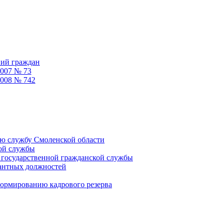
ний граждан
2007 № 73
2008 № 742
ую службу Смоленской области
кой службы
 государственной гражданской службы
кантных должностей
формированию кадрового резерва