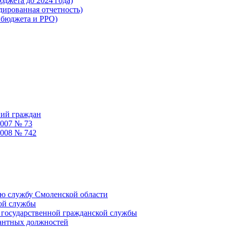
жета до 2024 года)
ированная отчетность)
бюджета и РРО)
ний граждан
2007 № 73
2008 № 742
ую службу Смоленской области
кой службы
 государственной гражданской службы
кантных должностей