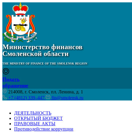
Министерство финансов
Смоленской области
THE MINISTRY OF FINANCE OF THE SMOLENSK REGION
Подать
обращение
214008, г. Смоленск, пл. Ленина, д. 1
+7 (4812) 339–447
fin@smolensk.ru
ДЕЯТЕЛЬНОСТЬ
ОТКРЫТЫЙ БЮДЖЕТ
ПРАВОВЫЕ АКТЫ
Противодействие коррупции