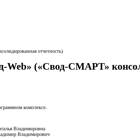
солидированная отчетность)
-Web» («Свод-СМАРТ» консол
ограммном комплексе.
Наталья Владимировна
Владимир Владимирович