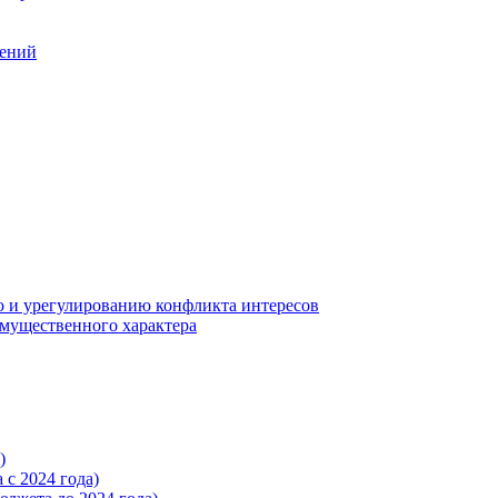
шений
 и урегулированию конфликта интересов
 имущественного характера
)
с 2024 года)