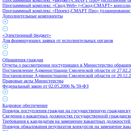
Программный комплекс «Бюджет-СМАРТ Про» (исполнение бюд
Программный комплекс «Свод-Web» («Свод-СМАРТ» консолид
Программный комплекс «Проект-СМАРТ Про» (планирование 
Дополнительные компоненты
«Электронный бюджет»
Для формирующих заявки от исполнительных органов
Обращения граждан
Отчеты о рассмотрении поступивших в Министерство обраще
Постановление Администрации Смоленской области от 27.02.
Постановление Администрации Смоленской области от 29.12.
Правовые акты Министерства
Федеральный закон от 02.05.2006 № 59-ФЗ
Кадровое обеспечение
Порядок поступления граждан на государственную гражданск
Сведения о вакантных должностях государственной гражданс
Требования к кандидатам на замещение вакантных должностей
Порядок обжалования результатов конкурсов на замещение ва