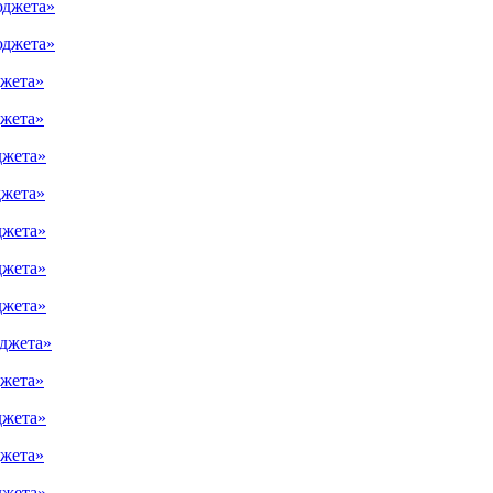
юджета»
юджета»
джета»
джета»
джета»
джета»
джета»
джета»
джета»
юджета»
джета»
джета»
джета»
джета»