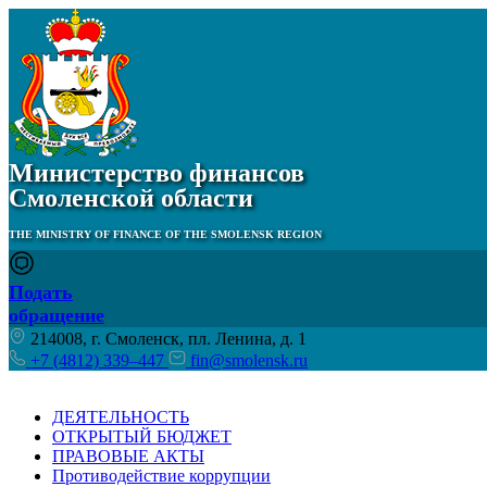
Министерство финансов
Смоленской области
THE MINISTRY OF FINANCE OF THE SMOLENSK REGION
Подать
обращение
214008, г. Смоленск, пл. Ленина, д. 1
+7 (4812) 339–447
fin@smolensk.ru
ДЕЯТЕЛЬНОСТЬ
ОТКРЫТЫЙ БЮДЖЕТ
ПРАВОВЫЕ АКТЫ
Противодействие коррупции