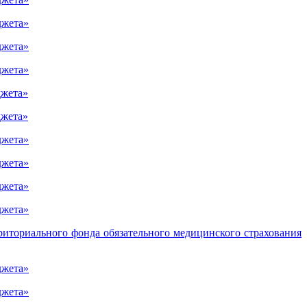
джета»
джета»
джета»
джета»
джета»
джета»
джета»
джета»
джета»
риториального фонда обязательного медицинского страхования
джета»
джета»