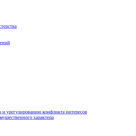
терства
шений
 и урегулированию конфликта интересов
 имущественного характера