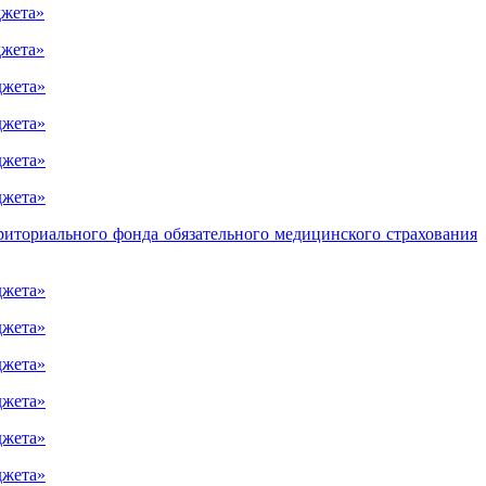
джета»
джета»
джета»
джета»
джета»
джета»
риториального фонда обязательного медицинского страхования
джета»
джета»
джета»
джета»
джета»
джета»