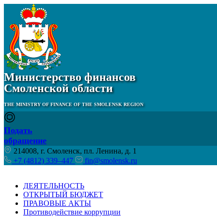
Министерство финансов
Смоленской области
THE MINISTRY OF FINANCE OF THE SMOLENSK REGION
Подать
обращение
214008, г. Смоленск, пл. Ленина, д. 1
+7 (4812) 339–447
fin@smolensk.ru
ДЕЯТЕЛЬНОСТЬ
ОТКРЫТЫЙ БЮДЖЕТ
ПРАВОВЫЕ АКТЫ
Противодействие коррупции