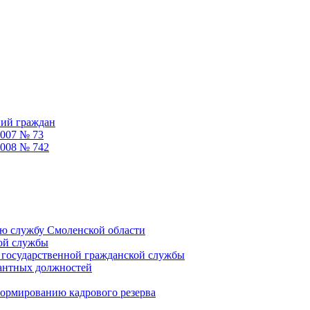
ний граждан
2007 № 73
2008 № 742
ую службу Смоленской области
кой службы
 государственной гражданской службы
кантных должностей
формированию кадрового резерва