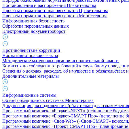
Порядок обжалования нормативно-правовых актов и иных ре
Постановления и распоряжения Правительства
Проекты нормативно-правовых актов Правительства
Проекты нормативно-правовых актов Министерства
Информационная безопасность
Обработка персональных данных
Электронный документооборот
Противодействие коррупции
Нормативно-правовые акты
Методические материалы органов исполнительной власти
Комиссия по соблюдению требований к служебному поведению
Сведения о доходах, расходах, об имуществе и обязательствах
Дополнительные материалы
Информационные системы
Об информационных системах Министерства
Документация для подключения (обязательно для ознакомления
Программный комплекс «Бюджет-NEXT» (исполнение бюджета 
Программный комплекс «Бюджет-СМАРТ Про» (исполнение бюд
Программный комплекс «Свод-Web» («Свод-СМАРТ» консолид
Программный комплекс «Проект-СМАРТ Про» (планирование 