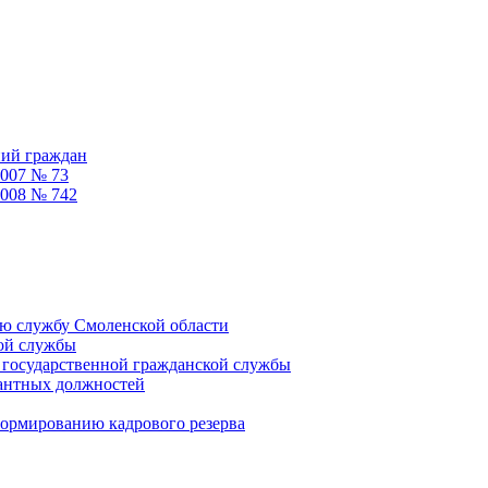
ний граждан
2007 № 73
2008 № 742
ую службу Смоленской области
кой службы
 государственной гражданской службы
кантных должностей
формированию кадрового резерва