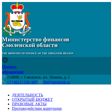
Министерство финансов
Смоленской области
THE MINISTRY OF FINANCE OF THE SMOLENSK REGION
Подать
обращение
214008, г. Смоленск, пл. Ленина, д. 1
+7 (4812) 339–447
fin@smolensk.ru
ДЕЯТЕЛЬНОСТЬ
ОТКРЫТЫЙ БЮДЖЕТ
ПРАВОВЫЕ АКТЫ
Противодействие коррупции