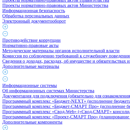
Проекты нормативно-правовых актов Правительства
Проекты нормативно-правовых актов Министерства
Информационная безопасность
Обработка персональных данных
Электронный документооборот
Противодействие коррупции
Нормативно-правовые акты
Методические материалы органов исполнительной власти
Комиссия по соблюдению требований к служебному поведению
Сведения о доходах, расходах, об имуществе и обязательствах
Дополнительные материалы
Информационные системы
Об информационных системах Министерства
Документация для подключения (обязательно для ознакомления
Программный комплекс «Бюджет-NEXT» (исполнение бюджета 
Программный комплекс «Бюджет-СМАРТ Про» (исполнение бюд
Программный комплекс «Свод-Web» («Свод-СМАРТ» консолид
Программный комплекс «Проект-СМАРТ Про» (планирование 
Дополнительные компоненты