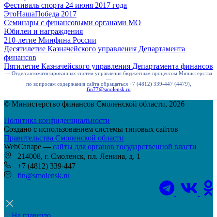
Фестиваль спорта 24 июня 2017 года
ЭтоНашаПобеда 2017
Семинары с финансовыми органами МО
Юбилеи и награждения
210-летие Минфина России
Десятилетие Казначейского управления Департамента
финансов
Пятилетие Казначейского управления Департамента финансов
— Отдел автоматизированных систем управления бюджетным процессом Министерства
—
по вопросам содержания сайта обращаться +7 (4812) 339-447 (4479),
fin77@smolensk.ru
© Министерство финансов Смоленской области, 2026
Политика конфиденциальности
Создано с использованием системы типовых сайтов
Правительства Смоленской области
WebCanape —
сайты для органов государственной власти
214008, г. Смоленск, пл. Ленина, д. 1
+7 (4812) 339-447
fin@smolensk.ru
На главную