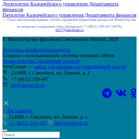
Десятилетие Казначейского управления Департамента
финансов
Пятилетие Казначейского управления Департамента финансов
— Отдел автоматизированных систем управления бюджетным процессом Министерства
—
по вопросам содержания сайта обращаться +7 (4812) 339-447 (4479),
fin77@smolensk.ru
© Министерство финансов Смоленской области, 2026
Политика конфиденциальности
Создано с использованием системы типовых сайтов
Правительства Смоленской области
WebCanape —
сайты для органов государственной власти
214008, г. Смоленск, пл. Ленина, д. 1
+7 (4812) 339-447
fin@smolensk.ru
На главную
214008, г. Смоленск, пл. Ленина, д. 1
+7 (4812) 339–447
fin@smolensk.ru