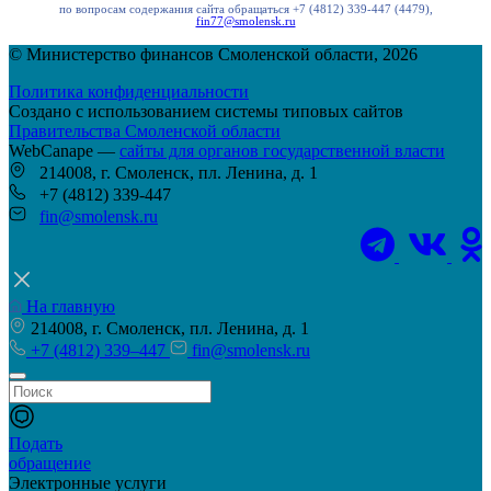
по вопросам содержания сайта обращаться +7 (4812) 339-447 (4479),
fin77@smolensk.ru
© Министерство финансов Смоленской области, 2026
Политика конфиденциальности
Создано с использованием системы типовых сайтов
Правительства Смоленской области
WebCanape —
сайты для органов государственной власти
214008, г. Смоленск, пл. Ленина, д. 1
+7 (4812) 339-447
fin@smolensk.ru
На главную
214008, г. Смоленск, пл. Ленина, д. 1
+7 (4812) 339–447
fin@smolensk.ru
Подать
обращение
Электронные услуги