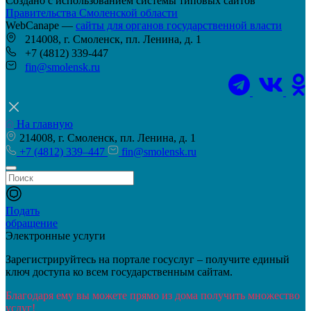
Создано с использованием системы типовых сайтов
Правительства Смоленской области
WebCanape —
сайты для органов государственной власти
214008, г. Смоленск, пл. Ленина, д. 1
+7 (4812) 339-447
fin@smolensk.ru
На главную
214008, г. Смоленск, пл. Ленина, д. 1
+7 (4812) 339–447
fin@smolensk.ru
Подать
обращение
Электронные услуги
Зарегистрируйтесь на портале госуслуг – получите единый
ключ доступа ко всем государственным сайтам.
Благодаря ему вы можете прямо из дома получить множество
услуг!