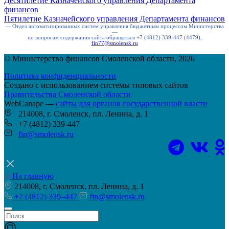
Десятилетие Казначейского управления Департамента
финансов
Пятилетие Казначейского управления Департамента финансов
— Отдел автоматизированных систем управления бюджетным процессом Министерства
—
по вопросам содержания сайта обращаться +7 (4812) 339-447 (4479),
fin77@smolensk.ru
© Министерство финансов Смоленской области, 2026
Политика конфиденциальности
Создано с использованием системы типовых сайтов
Правительства Смоленской области
WebCanape —
сайты для органов государственной власти
214008, г. Смоленск, пл. Ленина, д. 1
+7 (4812) 339-447
fin@smolensk.ru
На главную
214008, г. Смоленск, пл. Ленина, д. 1
+7 (4812) 339–447
fin@smolensk.ru