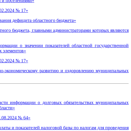
м и поселениями»
02.2024 № 17»
вания дефицита областного бюджета»
тного бюджета, главными администраторами которых являются
рмации о значении показателей областной государственной
х элементов»
02.2024 № 17»
ьно-экономическому развитию и оздоровлению муниципальных
асти информации о долговых обязательствах муниципальных
бласти»
.08.2024 № 64»
латы и показателей налоговой базы по налогам для проведения