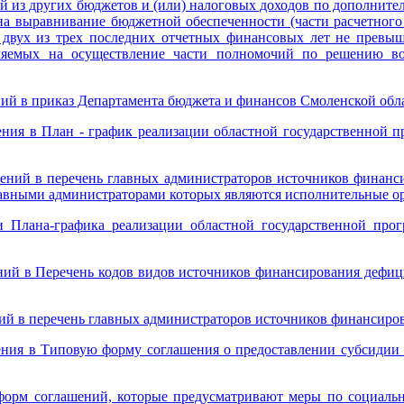
й из других бюджетов и (или) налоговых доходов по дополните
на выравнивание бюджетной обеспеченности (части расчетног
е двух из трех последних отчетных финансовых лет не превыш
яемых на осуществление части полномочий по решению воп
ий в приказ Департамента бюджета и финансов Смоленской обла
ения в План - график реализации областной государственной п
нений в перечень главных администраторов источников финанси
лавными администраторами которых являются исполнительные о
 Плана-графика реализации областной государственной про
ений в Перечень кодов видов источников финансирования дефиц
ний в перечень главных администраторов источников финансиро
ения в Типовую форму соглашения о предоставлении субсидии
форм соглашений, которые предусматривают меры по социаль