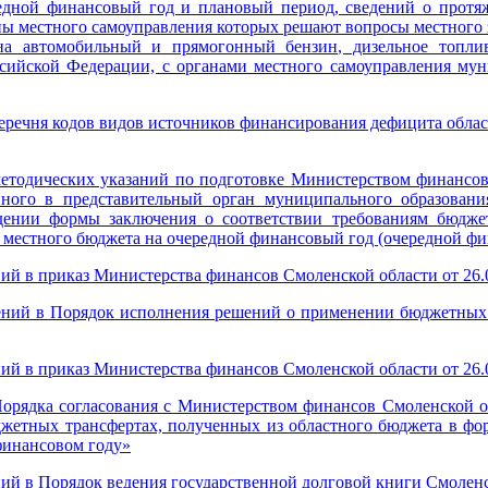
едной финансовый год и плановый период, сведений о протя
ы местного самоуправления которых решают вопросы местного зн
а автомобильный и прямогонный бензин, дизельное топли
ссийской Федерации, с органами местного самоуправления мун
еречня кодов видов источников финансирования дефицита обла
етодических указаний по подготовке Министерством финансов
нного в представительный орган муниципального образован
ении формы заключения о соответствии требованиям бюджет
 местного бюджета на очередной финансовый год (очередной ф
ий в приказ Министерства финансов Смоленской области от 26.
нений в Порядок исполнения решений о применении бюджетных 
ий в приказ Министерства финансов Смоленской области от 26.
орядка согласования с Министерством финансов Смоленской о
жетных трансфертах, полученных из областного бюджета в фо
финансовом году»
ний в Порядок ведения государственной долговой книги Смолен