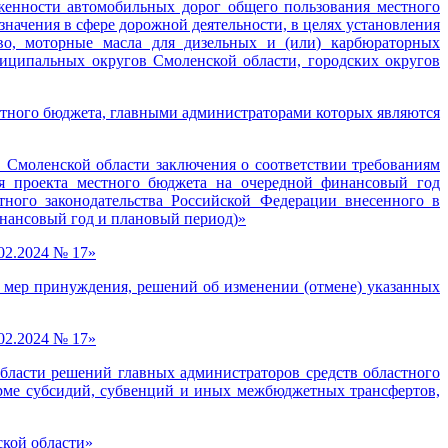
женности автомобильных дорог общего пользования местного
ачения в сфере дорожной деятельности, в целях установления
во, моторные масла для дизельных и (или) карбюраторных
иципальных округов Смоленской области, городских округов
стного бюджета, главными администраторами которых являются
 Смоленской области заключения о соответствии требованиям
ия проекта местного бюджета на очередной финансовый год
ного законодательства Российской Федерации внесенного в
инансовый год и плановый период)»
02.2024 № 17»
мер принуждения, решений об изменении (отмене) указанных
02.2024 № 17»
бласти решений главных администраторов средств областного
рме субсидий, субвенций и иных межбюджетных трансфертов,
ской области»