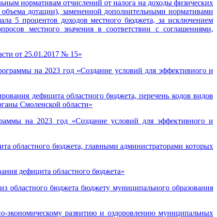
льным нормативам отчислений от налога на доходы физических
о объема дотации), замененной дополнительными нормативами
ала 5 процентов доходов местного бюджета, за исключением
росов местного значения в соответствии с соглашениями,
сти от 25.01.2017 № 15»
рограммы на 2023 год «Создание условий для эффективного и
рования дефицита областного бюджета, перечень кодов видов
рганы Смоленской области»
граммы на 2023 год «Создание условий для эффективного и
ита областного бюджета, главными администраторами которых
вания дефицита областного бюджета»
 из областного бюджета бюджету муниципального образования
но-экономическому развитию и оздоровлению муниципальных