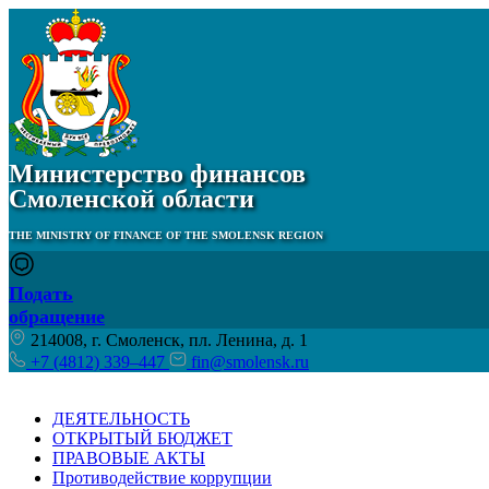
Министерство финансов
Смоленской области
THE MINISTRY OF FINANCE OF THE SMOLENSK REGION
Подать
обращение
214008, г. Смоленск, пл. Ленина, д. 1
+7 (4812) 339–447
fin@smolensk.ru
ДЕЯТЕЛЬНОСТЬ
ОТКРЫТЫЙ БЮДЖЕТ
ПРАВОВЫЕ АКТЫ
Противодействие коррупции