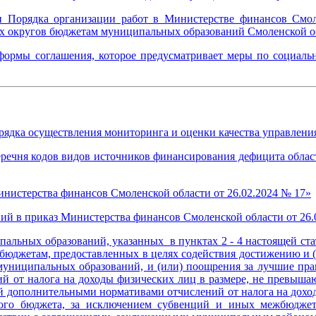
 Порядка организации работ в Министерстве финансов Смо
х округов бюджетам муниципальных образований Смоленской об
формы соглашения, которое предусматривает меры по социал
орядка осуществления мониторинга и оценки качества управле
еречня кодов видов источников финансирования дефицита облас
инистерства финансов Смоленской области от 26.02.2024 № 17»
ий в приказ Министерства финансов Смоленской области от 26.
пальных образований, указанных в пунктах 2 - 4 настоящей ста
м бюджетам, предоставленных в целях содействия достижению и 
 муниципальных образований, и (или) поощрения за лучшие прак
й от налога на доходы физических лиц в размере, не превыш
ой дополнительными нормативами отчислений от налога на доход
ого бюджета, за исключением субвенций и иных межбюджетн