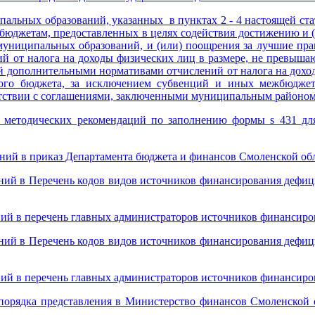
пальных образований, указанных в пунктах 2 - 4 настоящей ста
м бюджетам, предоставленных в целях содействия достижению и 
 муниципальных образований, и (или) поощрения за лучшие прак
й от налога на доходы физических лиц в размере, не превыш
ой дополнительными нормативами отчислений от налога на доход
ого бюджета, за исключением субвенций и иных межбюджетн
етствии с соглашениями, заключенными муниципальным районо
 методических рекомендаций по заполнению формы s_431 дл
ний в приказ Департамента бюджета и финансов Смоленской обл
ений в Перечень кодов видов источников финансирования дефиц
ний в перечень главных администраторов источников финансиро
ений в Перечень кодов видов источников финансирования дефиц
ний в перечень главных администраторов источников финансиро
 порядка представления в Министерство финансов Смоленской