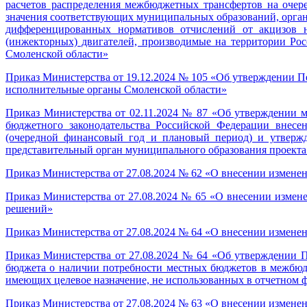
расчетов распределения межбюджетных трансфертов на очер
значения соответствующих муниципальных образований, орган
дифференцированных нормативов отчислений от акцизов н
(инжекторных) двигателей, производимые на территории Ро
Смоленской области»
Приказ Министерства от 19.12.2024 № 105 «Об утверждении П
исполнительные органы Смоленской области»
Приказ Министерства от 02.11.2024 № 87 «Об утверждении м
бюджетного законодательства Российской Федерации внесе
(очередной финансовый год и плановый период) и утвержд
представительный орган муниципального образования проекта
Приказ Министерства от 27.08.2024 № 62 «О внесении изменен
Приказ Министерства от 27.08.2024 № 65 «О внесении изме
решений»
Приказ Министерства от 27.08.2024 № 64 «О внесении изменен
Приказ Министерства от 27.08.2024 № 64 «Об утверждении П
бюджета о наличии потребности местных бюджетов в межбюд
имеющих целевое назначение, не использованных в отчетном 
Приказ Министерства от 27.08.2024 № 63 «О внесении измене