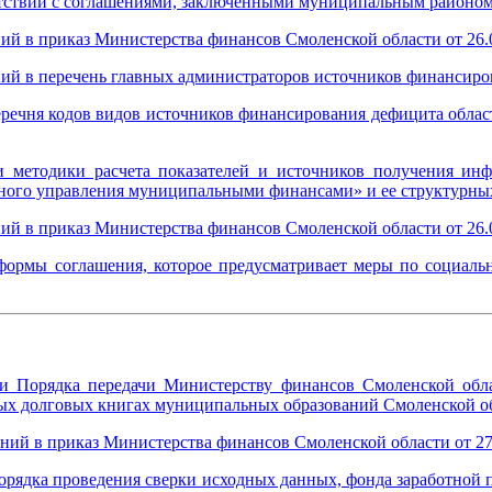
етствии с соглашениями, заключенными муниципальным районо
ий в приказ Министерства финансов Смоленской области от 26.
ний в перечень главных администраторов источников финансиро
еречня кодов видов источников финансирования дефицита облас
методики расчета показателей и источников получения инфо
нного управления муниципальными финансами» и ее структурны
ий в приказ Министерства финансов Смоленской области от 26.
формы соглашения, которое предусматривает меры по социал
и Порядка передачи Министерству финансов Смоленской обл
ых долговых книгах муниципальных образований Смоленской о
ний в приказ Министерства финансов Смоленской области от 27
рядка проведения сверки исходных данных, фонда заработной п