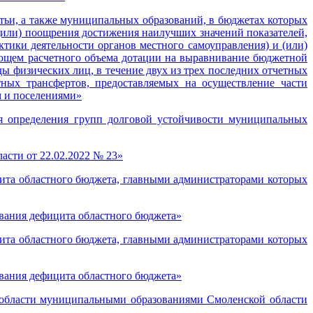
тьи, а также муниципальных образований, в бюджетах которых
(или) поощрения достижения наилучших значений показателей,
тики деятельности органов местного самоуправления) и (или)
ающем расчетного объема дотации на выравнивание бюджетной
ы физических лиц, в течение двух из трех последних отчетных
ых трансфертов, предоставляемых на осуществление части
м и поселениями»
я определения групп долговой устойчивости муниципальных
асти от 22.02.2022 № 23»
ита областного бюджета, главными администраторами которых
вания дефицита областного бюджета»
ита областного бюджета, главными администраторами которых
вания дефицита областного бюджета»
 области муниципальными образованиями Смоленской области