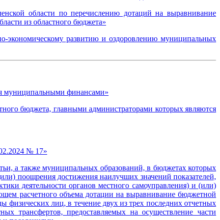
ленской области по перечислению дотаций на выравнивание
ласти из областного бюджета»
ьно-экономическому развитию и оздоровлению муниципальных
ния муниципальными финансами»
тного бюджета, главными администраторами которых являются
02.2024 № 17»
тьи, а также муниципальных образований, в бюджетах которых
(или) поощрения достижения наилучших значений показателей,
тики деятельности органов местного самоуправления) и (или)
ающем расчетного объема дотации на выравнивание бюджетной
ы физических лиц, в течение двух из трех последних отчетных
ых трансфертов, предоставляемых на осуществление части