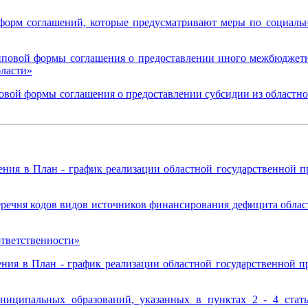
форм соглашений, которые предусматривают меры по социаль
повой формы соглашения о предоставлении иного межбюджетно
ласти»
повой формы соглашения о предоставлении субсидии из областн
ения в План - график реализации областной государственной п
еречня кодов видов источников финансирования дефицита облас
ответственности»
ения в План - график реализации областной государственной п
иципальных образований, указанных в пунктах 2 - 4 стат